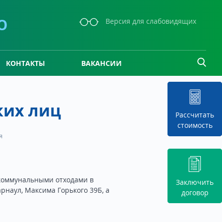
О
Версия для слабовидящих
КОНТАКТЫ
ВАКАНСИИ
Для физичес
ких лиц
Рассчитать
Для юридиче
стоимость
я
Для физичес
 коммунальными отходами в
Заключить
Для юридиче
рнаул, Максима Горького 39Б, а
договор