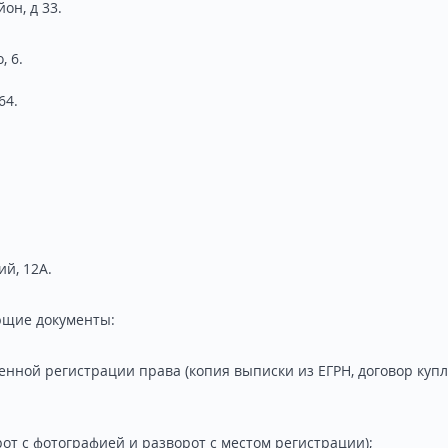
он, д 33.
, 6.
64.
ий, 12А.
ющие документы:
венной регистрации права (копия выписки из ЕГРН, договор куп
рот с фотографией и разворот с местом регистрации);