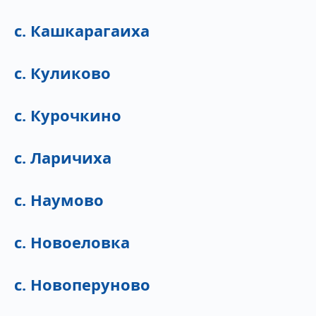
с. Кашкарагаиха
с. Куликово
с. Курочкино
с. Ларичиха
с. Наумово
с. Новоеловка
с. Новоперуново