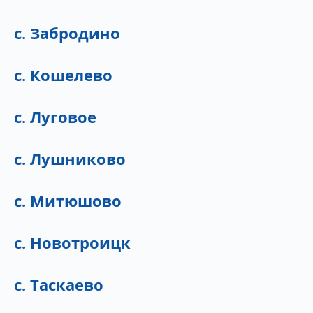
с. Забродино
с. Кошелево
с. Луговое
с. Лушниково
с. Митюшово
с. Новотроицк
с. Таскаево